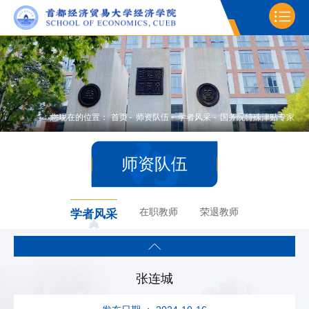
您现在的位置：
首页
-
师资队伍
-
学者风采
-
国务院特殊津贴专家
师资队伍
在职教师
荣退教师
学者风采
张连城