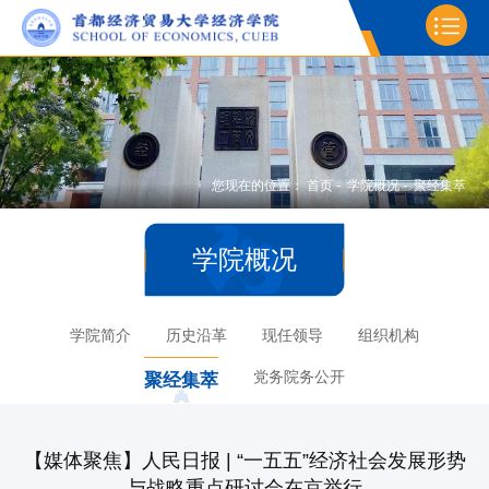
您现在的位置：
首页
-
学院概况
-
聚经集萃
学院概况
学院简介
历史沿革
现任领导
组织机构
党务院务公开
聚经集萃
【媒体聚焦】人民日报 | “一五五”经济社会发展形势
与战略重点研讨会在京举行