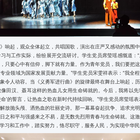
》响起，观众全体起立，共唱国歌，演出在庄严又感动的氛围
习与工作实际，纷纷展开交流研讨。学生党员席莹瑶感慨道：
，只要心中有信仰，脚下就有力量。作为青年党员，我们要把
专业领域为国家发展贡献力量。”学生党员宋雯祥表示：“我全
象令人动容。当《义勇军进行曲》的旋律最终在舞台上响起，
数像田汉、聂耳这样的热血儿女用生命铸就的。今后，我将以先
使命’的誓言，让热血之歌在新时代持续回响。”学生党员席莹瑶表
解放抛头颅、洒热血的壮丽史诗。那一幕幕奋起抗争、追求光
日之和平与强盛来之不易，是无数先烈用青春与生命铸就。这
学习和工作中，踏实努力，恪尽职守，服务人民，为实现中华民