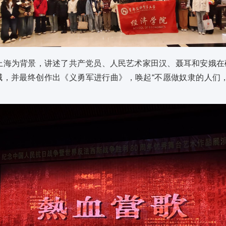
的上海为背景，讲述了共产党员、人民艺术家田汉、聂耳和安娥
，并最终创作出《义勇军进行曲》，唤起“不愿做奴隶的人们