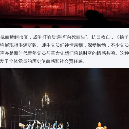
拢而遭到报复，战争打响后选择“向死而生”、抗日救亡，《扬
牲展现得淋漓尽致。师生党员们神情肃穆，深受触动，不少党
声亦是新时代青年党员与革命先烈们跨越时空的情感共鸣。这
发了全体党员的历史使命感和社会责任感。