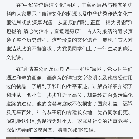
在“中华传统廉洁文化”展区，丰富的展品与翔实的史
料向大家展示了廉洁文化的起源以及中华优秀传统文化中
廉洁思想的深厚内涵。从屈原的“廉洁正直，精为贯霜”到
包拯的“清心为治本，直道是身谋”，古人对廉洁的追求贯
穿了整个历史进程。这些珍贵的文化遗产，展现了古人对
廉洁从政的不懈追求，为党员同学们上了一堂生动的廉洁
文化课。
在“廉洁奉公的反面典型——和珅”展区，党员同学们
通过和珅的画像、画像旁的详细文字说明以及他曾经使用
过的物品，了解到了和珅的生平事迹。讲解员详细介绍了
和珅从一名小官一步步升迁至高位，却最终走向贪污腐化
道路的过程。他的贪婪与腐败不仅损害了国家利益，还祸
及无辜百姓。结合恭王府的古建筑实地，党员同学们更加
深刻地认识到贪腐行为对个人、家庭及社会的严重危害，
深刻体会到“贪腐误国、清廉兴邦”的铁律。