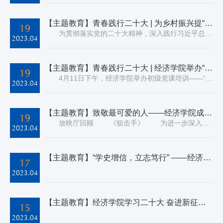
【主题教育】青春践行二十大 | 为乡村振兴提“颜”增“质” —— 经济学院前往昌平区十三陵镇上口村走访调研
19
为贯彻落实党的二十大精神，深入践行习近平总书记关于调查研究的重要论述精神，2023年4月14日，经济学院党委副书记姜蓓蓓、分团委书记陈晓、专职辅导员焦禹以及对外联络合作处李鑫龙带领经济学院部分学生党员和积极分子代表一行前往学校引智帮扶对口单位——北京市昌平区十三陵镇上口村开展实地走访调研，了解当地历史，促进双方共建，为全面推进乡村振兴贡献力量。 ...
2023.04
【主题教育】青春践行二十大 | 经济学院举办“我的入党初心与历程”专题党课
19
4月11日下午，经济学院举办初级党课培训——“我的入党初心与历程”专题党课，就党员发展流程、学生党支部日常工作等进行了说明，并邀请研究生时代宣讲团成员王昕仪就“向下扎根，向上生长”进行了主题宣讲。本场党课在博学楼第八阶梯教室举行，经济学院分团委书记陈晓、研究生王昕仪以及参加本学期初级党课培训的入党申请人参加。 首先，陈晓对党员发展流...
2023.04
【主题教育】致敬最可爱的人——经济学院成功举办“红色放映厅”第一期
19
放映厅回顾 《狙击手》 为进一步深入学习宣传贯彻党的二十大精神，贯彻落实习近平总书记关于“大思政课”和青少年工作系列重要论述精神，4月12日晚，经济学院学生会生活部在琢玉讲堂举办了本学期“红色放映厅”观影活动第一期——《狙击手》，600余名师生参与了此次活动。 《狙击手》从微观角度切入，小处着眼，以小见大，通过一场小规模...
2023.04
【主题教育】“学史增信，立志笃行” ——经济学院举办“摆渡人”：经济学院的“前世今生”研究生新生入学教育
17
2023.04
【主题教育】经济学院学习二十大 奋进新征程｜马晨做客成长课堂讲解北京中轴线与中轴线申遗保护
15
2023.04