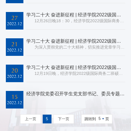
学习二十大 奋进新征程 | 经济学院2022级国际商务三班硕士党支部开展党的二十大精神和《中国共产党章程》专题学习
27
12月26日晚18：30，经济学院2022级国际商务三班硕士党支部召开了党员大会，进行党的二十大精神和新修订《中国共产党章程》专题学习。受客观因素影响，此次会议采用腾讯会议的形式在线上开展。 首先，党支部书记王焱萱带领全体党员学习了党的二十大精神及新修订《中国共产党章程》的主要内容。她强调，党的二十大取得的所有成果中最重要最根本的是再次宣示...
2022.12
学习二十大 奋进新征程 | 经济学院2022级国际商务一班硕士党支部开展“学习贯彻党的二十大精神”书记讲党课活动
21
为深入贯彻党的二十大精神，切实推进党章学习，2022年12月20日下午，经济学院2022级国际商务一班硕士党支部书记顾晓明以“学习贯彻党的二十大精神，学习新修订《中国共产党章程》”为主题，为支部全体党员上了一堂生动的党课。全体党员通过线上的方式参加了此次活动。 顾晓明从党的二十大主题、意义及主要内容等方面，详细阐述了学习贯彻党的二十大精神的重要...
2022.12
学习二十大 奋进新征程 | 经济学院2022级国际商务二班硕士党支部开展“党支部书记讲党课”活动
20
12月19日晚，经济学院2022级国际商务二班硕士党支部开展了“支部书记讲党课”活动，党支部书记齐泽康主要围绕“党的二十大精神”以及“新修订《中国共产党章程》”两个主题，对支部成员进行了培训和讲解。本次会议通过腾讯会议线上举行，2022级国际商务二班硕士党支部全体成员参会。 首先，齐泽康针对党的二十大报告进行了详细阐述，党的二十大报告全面总结...
2022.12
经济学院党委召开学生党支部书记、委员专题培训会
15
2022.12
5
上一页
5
下一页
跳转到
页