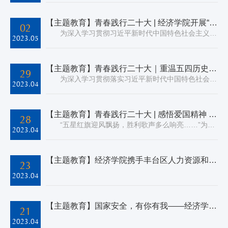
【主题教育】青春践行二十大 | 经济学院开展“回眸古都韶华，唱响青春之歌”主题党日活动
02
为深入学习贯彻习近平新时代中国特色社会主义思想和党的二十大精神，深入了解中华文明历史，传承革命红色精神，4月27日，首都经济贸易大学经济学院本科生第一、第二党支部和二学位党支部联合开展“回眸古都韶华，唱响青春之歌”主题党日活动。活动由两个部分组成：参观首都博物馆“读城——探秘北京中轴线”主题展览，以及欣赏国家大剧院革命歌剧《青春之歌》。 活动一 ...
2023.05
【主题教育】青春践行二十大｜重温五四历史，传承奋斗精神——经济学院应用经济学第一硕士党支部、理论经济学硕士党支部开展主题党日活动
29
为深入学习贯彻落实习近平新时代中国特色社会主义思想和党的二十大精神，积极引导广大党员同志继承革命传统、传承红色基因，激励广大党员同志坚定跟党走、建功新时代，2023年4月28日，经济学院应用经济学第一硕士党支部和理论经济学硕士党支部共同开展了以“重温五四历史，传承奋斗精神”为主题的党日活动，追忆革命历史，永葆红色初心。 一、追寻红色足迹——参观《新...
2023.04
【主题教育】青春践行二十大 | 感悟爱国精神 铭记赤子之心——经济学院应用经济学第二硕士党支部赴国家大剧院开展主题党日活动
28
“五星红旗迎风飘扬，胜利歌声多么响亮……”为进一步学习宣传贯彻落实党的二十大精神，深入推进习近平新时代中国特色社会主义思想主题教育，激发党建活力，增强党组织的号召力、凝聚力和向心力，同时促进研究生党员之间的交流和沟通，经济学院应用经济学第二硕士党支部于4月16日晚在国家大剧院开展主题党日活动，组织观看了红色舞剧《歌唱祖国》。 舞剧《歌唱祖国》还...
2023.04
【主题教育】经济学院携手丰台区人力资源和社会保障局举办“书籍传递力量 经典成就梦想”主题读书日活动
23
2023.04
【主题教育】国家安全，有你有我——经济学院开展研究生“国家安全教育日”系列活动
21
2023.04