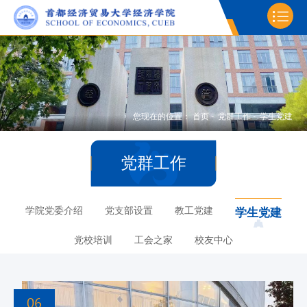
您现在的位置：
首页
-
党群工作
-
学生党建
党群工作
学院党委介绍
党支部设置
教工党建
学生党建
党校培训
工会之家
校友中心
06