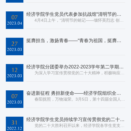
经济学院学生党员代表参加抗战馆“清明节的铭记”主题教育系列活动启动仪式
07
4月4日上午，“清明节的铭记——缅怀英烈志 创造新伟业”主题教育系列活动启动仪式在中国人民抗日战争纪念馆举行。经济学院本科学生第一、第二党支部及应用经济学第一硕士党支部的部分学生党员与各界代表共聚卢沟桥畔，向各个历史时期为争取民族独立解放、捍卫国家主权而英勇献身的革命先驱致敬。 在本次活动中，经济学院承担了朗诵任务。为以最好状态完成...
2023.04
挺膺担当，激扬青春——“青春为祖国，挺膺共担当”主题思政大课
27
2023.03
经济学院分团委举办2022-2023学年第二学期团支部书记、委员专题培训会
12
为深入学习宣传贯彻党的二十大精神，积极响应上级团组织号召，同时为了进一步加强基层团组织建设、提高共青团学生干部的工作能力，3月8日下午17点，经济学院分团委在博学楼阶八教室召开了2022-2023学年第二学期团支部书记、委员专题培训会，对本学期团员发展、入党推优、理论学习、活动开展等工作进行了培训部署。 经济学院分团委书记陈晓、分团委副书记、分团委...
2023.03
奋进新征程 勇担新使命——经济学院组织全体学生收听收看十四届全国人大一次会议开幕会
07
春阳抚照，万物滋荣。3月5日，第十四届全国人民代表大会一次会议在北京隆重开幕，经济学院组织全院基层党、团支部、全体学生党员、团员青年通过电视、广播、网络等方式收听收看了开幕会现场直播，认真聆听国务院总理李克强代表国务院所作的政府工作报告。收听收看过程中，大家边看边听边思考，深切感受到报告系统总结了过去五年我国改革发展成就，深刻分析了后疫情时代国内外形势及...
2023.03
经济学院学生党员持续学习宣传贯彻党的二十大精神
31
党的二十大胜利召开以来，经济学院各学生党支部始终将认真学习宣传贯彻党的二十大精神作为当前和今后一个时期的首要政治任务，以集中观看、专题学习、交流研讨、主题党日等多种形式学习了党的二十大报告和《党章》，推动党的二十大精神学习在广大青年学生中入脑入心、走深走实、见行见效。 经济学院博士生第一、第二党支部以“学习二十大 破冰新征程”为主题...
2022.12