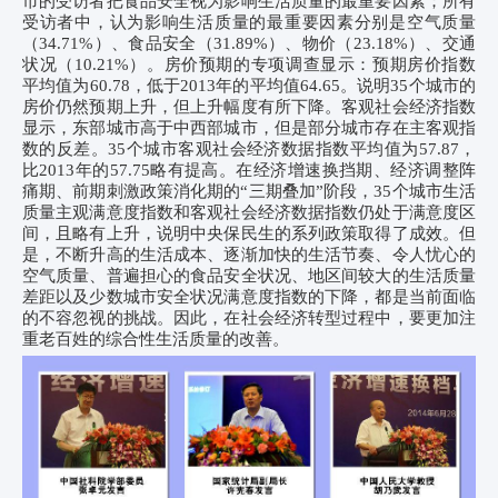
市的受访者把食品安全视为影响生活质量的最重要因素；所有
受访者中，认为影响生活质量的最重要因素分别是空气质量
（
34.71%
）、食品安全（
31.89%
）、物价（
23.18%
）、交通
状况（
10.21%
）。房价预期的专项调查显示：预期房价指数
平均值为
60.78
，低于
2013
年的平均值
64.65
。说明
35
个城市的
房价仍然预期上升，但上升幅度有所下降。客观社会经济指数
显示，东部城市高于中西部城市，但是部分城市存在主客观指
数的反差。
35
个城市客观社会经济数据指数平均值为
57.87
，
比
2013
年的
57.75
略有提高。在经济增速换挡期、经济调整阵
痛期、前期刺激政策消化期的
“
三期叠加
”
阶段，
35
个城市生活
质量主观满意度指数和客观社会经济数据指数仍处于满意度区
间，且略有上升，说明中央保民生的系列政策取得了成效。但
是，不断升高的生活成本、逐渐加快的生活节奏、令人忧心的
空气质量、普遍担心的食品安全状况、地区间较大的生活质量
差距以及少数城市安全状况满意度指数的下降，都是当前面临
的不容忽视的挑战。因此，在社会经济转型过程中，要更加注
重老百姓的综合性生活质量的改善。