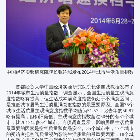
中国经济实验研究院院长张连城发布2014年城市生活质量指数
首都经贸大学中国经济实验研究院院长张连城教授发布了
2014
年城市生活质量指数。调查显示，全国生活质量主观满意
度指数略有提高，但生活成本满意度指数仍处于不满意区间，
是拉低城市居民生活质量满意度指数的最重要原因。全国
35
个
城市生活质量主观满意度指数平均值为
51.57
，比去年的
50.87
略有提高，但仍旧偏低。主观满意度指数超过
50
分的有
31
个城
市，比
2013
年多
5
个城市。专项调查显示，影响居民生活质量
最重要的因素是空气质量和食品安全。
35
个城市中，
17
个城市
的受访者把空气质量视为影响生活质量的最重要因素，
18
个城