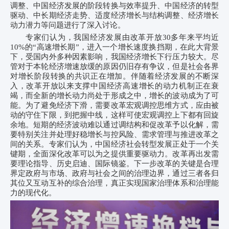
调整、中国经济发展的阶段转换与效率提升、中国经济的转型
驱动、中长期经济走势、适度经济增长与结构调整、经济增长
动力潜力等问题进行了深入讨论。
专家们认为，我国经济发展由改革开放30多年来平均近
10%的“高速增长期”，进入一个增长速度换挡期，在此大背景
下，受国内外多种因素影响，我国经济增长下行压力较大。尽
管对于本轮经济增速放缓的原因仍旧存有争议，但是社会各界
对增长阶段转换的共识正在增加。伴随着经济发展的不断深
入，改革开放以来支撑中国经济高速增长的动力机制正在衰
竭，而全新的增长动力尚处于形成之中，增长的波动成为了可
能。为了避免经济下滑，需要改革宏观调控思维方式，应由被
动的守住下限，到把握中线，这样可使宏观调控上下都有回旋
余地。短期的经济波动难以通过调结构和促改革予以化解，需
要特别关注并处理好稳增长与控风险、需求管理与推进改革之
间的关系。专家们认为，中国经济社会转型发展正处于一个关
键期，全面深化改革可以为之提供重要驱动力。改革再出发需
要理论指导、历史启迪、国际镜鉴。下一步改革的关键是合理
界定政府与市场、政府与社会之间的治理边界，通过三者各归
其位又互动互补的综合治理，真正实现国家治理体系和治理能
力的现代化。