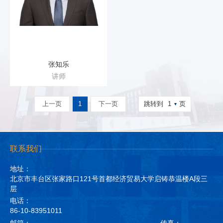
张知乐
讲师
1
上一页
1
下一页
跳转到
页
联系我们
地址：
北京市丰台区张家路口121号首都经济贸易大学启铸恭温楼A段三
层
电话：
86-10-83951011