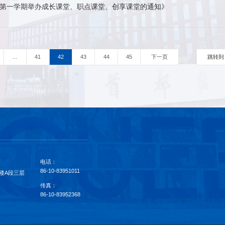
5学年第一学期举办成长课堂、职点课堂、创享课堂的通知》
...
41
42
43
44
45
下一页
跳转到
电话：
86-10-83951011
楼A段三层
传真：
86-10-83952368